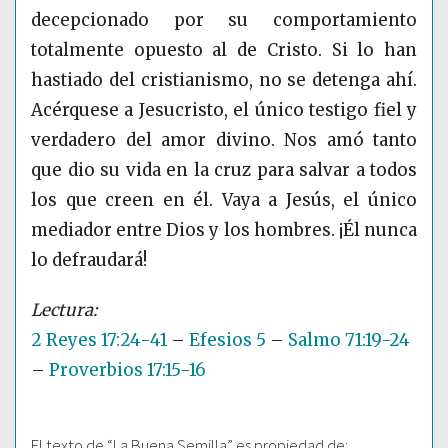
decepcionado por su comportamiento
totalmente opuesto al de Cristo. Si lo han
hastiado del cristianismo, no se detenga ahí.
Acérquese a Jesucristo, el único testigo fiel y
verdadero del amor divino. Nos amó tanto
que dio su vida en la cruz para salvar a todos
los que creen en él. Vaya a Jesús, el único
mediador entre Dios y los hombres. ¡Él nunca
lo defraudará!
2 Reyes 17:24-41
–
Efesios 5
–
Salmo 71:19-24
–
Proverbios 17:15-16
El texto de “La Buena Semilla” es propiedad de: