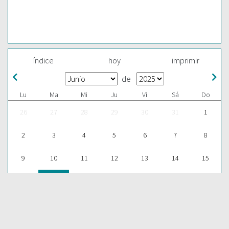
índice
hoy
imprimir
de
Lu
Ma
Mi
Ju
Vi
Sá
Do
26
27
28
29
30
31
1
2
3
4
5
6
7
8
9
10
11
12
13
14
15
16
17
18
19
20
21
22
23
24
25
26
27
28
29
30
1
2
3
4
5
6