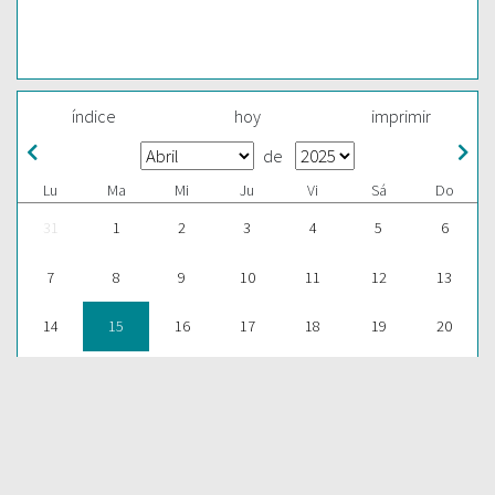
índice
hoy
imprimir
de
Lu
Ma
Mi
Ju
Vi
Sá
Do
31
1
2
3
4
5
6
7
8
9
10
11
12
13
14
15
16
17
18
19
20
21
22
23
24
25
26
27
28
29
30
1
2
3
4
ESCUCHAR