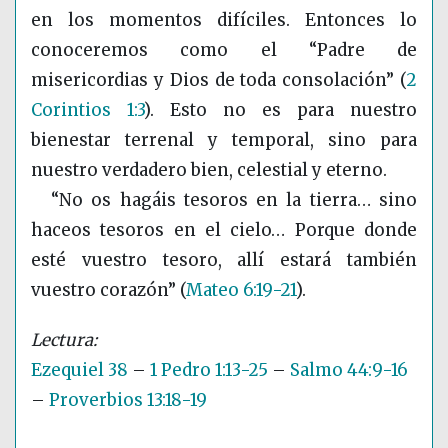
en los momentos difíciles. Entonces lo
conoceremos como el “Padre de
misericordias y Dios de toda consolación”
(
2
Corintios 1:3
)
. Esto no es para nuestro
bienestar terrenal y temporal, sino para
nuestro verdadero bien, celestial y eterno.
“No os hagáis tesoros en la tierra… sino
haceos tesoros en el cielo… Porque donde
esté vuestro tesoro, allí estará también
vuestro corazón”
(
Mateo 6:19-21
)
.
Ezequiel 38
–
1 Pedro 1:13-25
–
Salmo 44:9-16
–
Proverbios 13:18-19