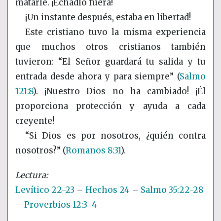
matarle. ¡Echadlo fuera!
¡Un instante después, estaba en libertad!
Este cristiano tuvo la misma experiencia
que muchos otros cristianos también
tuvieron: “El Señor guardará tu salida y tu
entrada desde ahora y para siempre”
(
Salmo
121:8
)
. ¡Nuestro Dios no ha cambiado! ¡Él
proporciona protección y ayuda a cada
creyente!
“Si Dios es por nosotros, ¿quién contra
nosotros?”
(
Romanos 8:31
)
.
Levítico 22-23
–
Hechos 24
–
Salmo 35:22-28
–
Proverbios 12:3-4