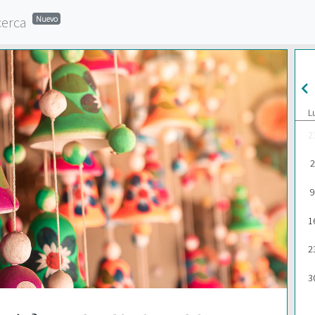
cerca
Nuevo
L
2
2
9
1
2
3