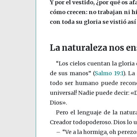
Y por el vestido, ¿por qué os a
cómo crecen: no trabajan ni h
con toda su gloria se vistió as
La naturaleza nos e
“Los cielos cuentan la gloria
de sus manos”
(
Salmo 19:1
)
. La
todo ser humano puede reconoc
universal! Nadie puede decir: «
Dios».
Pero el lenguaje de la natur
Creador todopoderoso. Dios lo 
– “Ve a la hormiga, oh perezo