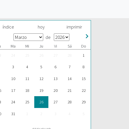
índice
hoy
imprimir
de
u
Ma
Mi
Ju
Vi
Sá
Do
3
24
25
26
27
28
1
3
4
5
6
7
8
10
11
12
13
14
15
6
17
18
19
20
21
22
3
24
25
26
27
28
29
0
31
1
2
3
4
5