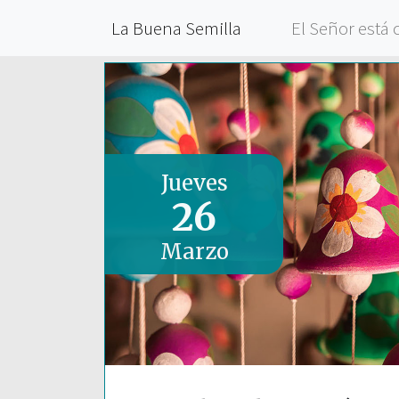
La Buena Semilla
El Señor está 
Jueves
26
Marzo