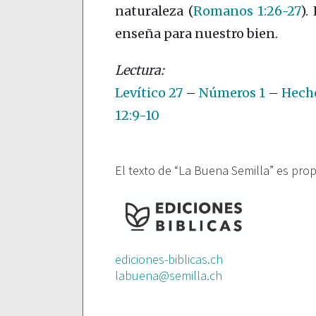
naturaleza
(
Romanos 1:26-27
)
.
enseña para nuestro bien.
Levítico 27
–
Números 1
–
Hecho
12:9-10
El texto de “La Buena Semilla” es pro
ediciones-biblicas.ch
labuena@semilla.ch