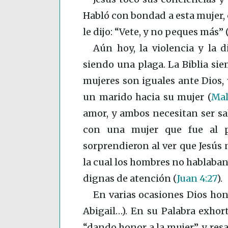
Habló con bondad a esta mujer,
le dijo: “Vete, y no peques más”
Aún hoy, la violencia y la 
siendo una plaga. La Biblia si
mujeres son iguales ante Dios, 
un marido hacia su mujer
(
Mal
amor, y ambos necesitan ser sal
con una mujer que fue al p
sorprendieron al ver que Jesús 
la cual los hombres no hablaban
dignas de atención
(
Juan 4:27
)
.
En varias ocasiones Dios honr
Abigail…). En su Palabra exhor
“dando honor a la mujer”, y res