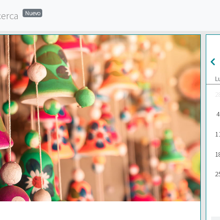
cerca
Nuevo
L
2
4
1
1
2