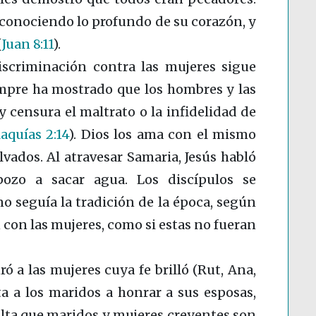
 conociendo lo profundo de su corazón, y
(
Juan 8:11
)
.
discriminación contra las mujeres sigue
empre ha mostrado que los hombres y las
y censura el maltrato o la infidelidad de
aquías 2:14
)
. Dios los ama con el mismo
vados. Al atravesar Samaria, Jesús habló
ozo a sacar agua. Los discípulos se
no seguía la tradición de la época, según
 con las mujeres, como si estas no fueran
ó a las mujeres cuya fe brilló (Rut, Ana,
ta a los maridos a honrar a sus esposas,
alta que maridos y mujeres creyentes son