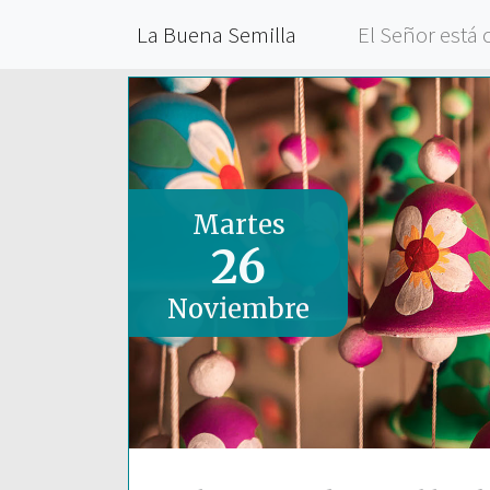
La Buena Semilla
El Señor está 
Martes
26
Noviembre