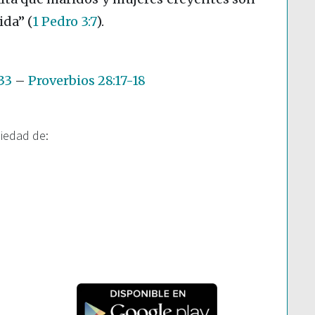
vida”
(
1 Pedro 3:7
)
.
33
–
Proverbios 28:17-18
piedad de: