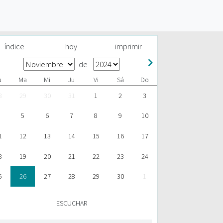
índice
hoy
imprimir
de
u
Ma
Mi
Ju
Vi
Sá
Do
8
29
30
31
1
2
3
5
6
7
8
9
10
1
12
13
14
15
16
17
8
19
20
21
22
23
24
5
26
27
28
29
30
1
ESCUCHAR