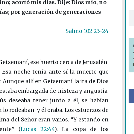
ino; acortó mis días. Dije: Dios mío, no
días; por generación de generaciones
Salmo 102:23-24
Getsemaní, ese huerto cerca de Jerusalén,
. Esa noche tenía ante sí la muerte que
. Aunque allí en Getsemaní la ira de Dios
 estaba embargada de tristeza y angustia.
sús deseaba tener junto a él, se habían
 lo rodeaban, y él oraba. Los esfuerzos de
alma del Señor eran vanos. “Y estando en
mente”
(
Lucas 22:44
)
. La copa de los