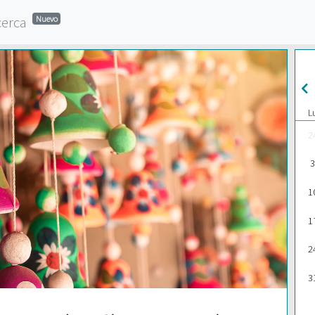
cerca
Nuevo
L
2
3
1
1
2
3