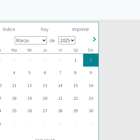
índice
hoy
imprimir
de
u
Ma
Mi
Ju
Vi
Sá
Do
4
25
26
27
28
1
2
4
5
6
7
8
9
0
11
12
13
14
15
16
7
18
19
20
21
22
23
4
25
26
27
28
29
30
1
1
2
3
4
5
6