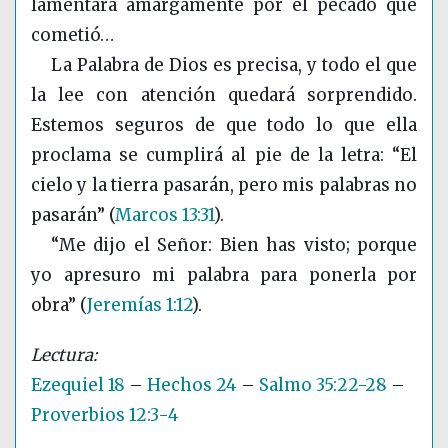
lamentará amargamente por el pecado que
cometió…
La Palabra de Dios es precisa, y todo el que
la lee con atención quedará sorprendido.
Estemos seguros de que todo lo que ella
proclama se cumplirá al pie de la letra: “El
cielo y la tierra pasarán, pero mis palabras no
pasarán”
(
Marcos 13:31
)
.
“Me dijo el Señor: Bien has visto; porque
yo apresuro mi palabra para ponerla por
obra”
(
Jeremías 1:12
)
.
Ezequiel 18
–
Hechos 24
–
Salmo 35:22-28
–
Proverbios 12:3-4