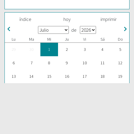
índice
hoy
imprimir
de
Lu
Ma
Mi
Ju
Vi
Sá
Do
29
30
1
2
3
4
5
6
7
8
9
10
11
12
13
14
15
16
17
18
19
20
21
22
23
24
25
26
27
28
29
30
31
1
2
ESCUCHAR