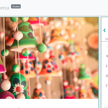
cerca
Nuevo
L
2
6
1
2
2