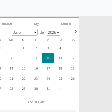
índice
hoy
imprimir
de
u
Ma
Mi
Ju
Vi
Sá
Do
9
30
1
2
3
4
5
7
8
9
10
11
12
3
14
15
16
17
18
19
0
21
22
23
24
25
26
7
28
29
30
31
1
2
ESCUCHAR