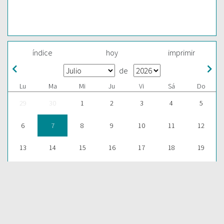
índice
hoy
imprimir
de
Lu
Ma
Mi
Ju
Vi
Sá
Do
29
30
1
2
3
4
5
6
7
8
9
10
11
12
13
14
15
16
17
18
19
20
21
22
23
24
25
26
27
28
29
30
31
1
2
ESCUCHAR