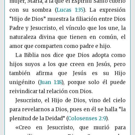
mujer, María, a la que el Espíritu Santo cubrió
con su sombra
(
Lucas 1:35
)
. La expresión
“Hijo de Dios” muestra la filiación entre Dios
Padre y Jesucristo, el vínculo que los une, la
naturaleza divina que tienen en común, el
amor que comparten como padre e hijo.
La Biblia nos dice que Dios adopta como
hijos suyos a los que creen en Jesús, pero
también afirma que Jesús es su Hijo
unigénito
(
Juan 1:18
)
, porque solo él puede
reivindicar tal relación con Dios.
Jesucristo, el Hijo de Dios, vino del cielo
para revelarnos a Dios, pues en él se halla “la
plenitud de la Deidad”
(
Colosenses 2:9
)
.
«Creo en Jesucristo, que murió para