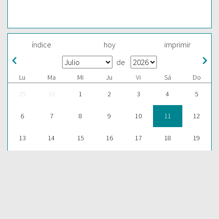
índice
hoy
imprimir
de
Lu
Ma
Mi
Ju
Vi
Sá
Do
29
30
1
2
3
4
5
6
7
8
9
10
11
12
13
14
15
16
17
18
19
20
21
22
23
24
25
26
27
28
29
30
31
1
2
ESCUCHAR