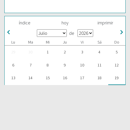
índice
hoy
imprimir
de
Lu
Ma
Mi
Ju
Vi
Sá
Do
29
30
1
2
3
4
5
6
7
8
9
10
11
12
13
14
15
16
17
18
19
20
21
22
23
24
25
26
27
28
29
30
31
1
2
ESCUCHAR