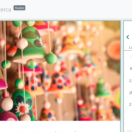
cerca
Nuevo
L
2
6
1
2
2