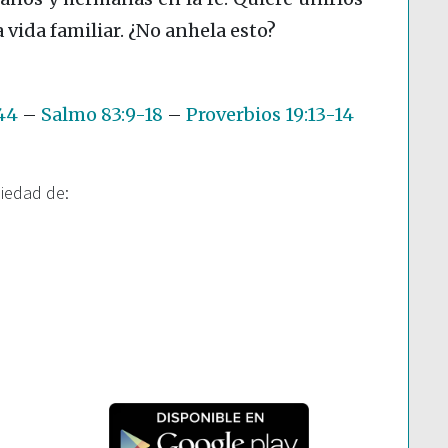
 vida familiar. ¿No anhela esto?
44
–
Salmo 83:9-18
–
Proverbios 19:13-14
piedad de: