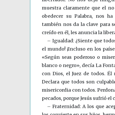
muestra claramente que el no 
obedecer su Palabra, nos ha 
también nos da la clave para se
creído en él, les anuncia la liber
– Igualdad: ¿Siente que todos
el mundo! ¡Incluso en los paíse
«Según seas poderoso o misera
blanco o negro», decía La Fonta
con Dios, el Juez de todos. Él
Declara que todos son culpabl
misericordia con todos. Perdona
pecados, porque Jesús sufrió el c
– Fraternidad: A los que acep
los convierte en sus hijos, her