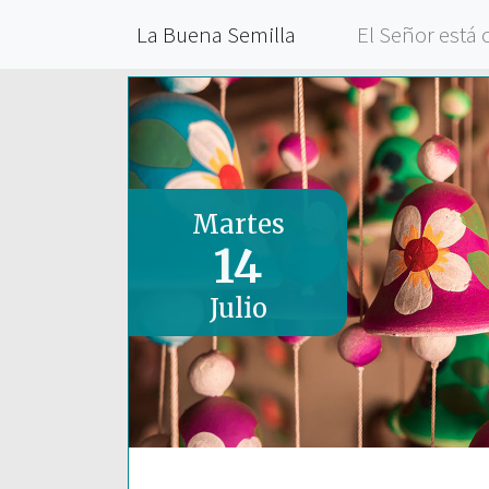
La Buena Semilla
El Señor está 
Martes
14
Julio