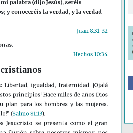
i palabra (dijo Jesús), seréis
; y conoceréis la verdad, y la verdad
Juan 8:31-32
onas.
Hechos 10:34
cristianos
: Libertad, igualdad, fraternidad. ¡Ojalá
stos principios! Hace miles de años Dios
su plan para los hombres y las mujeres.
blo!”
(
Salmo 81:13
)
.
os Jesucristo se presenta como el gran
na ilusión sobre nosotros mismos: nos