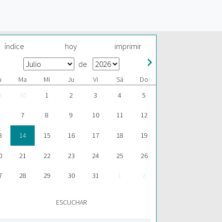
índice
hoy
imprimir
de
u
Ma
Mi
Ju
Vi
Sá
Do
9
30
1
2
3
4
5
7
8
9
10
11
12
3
14
15
16
17
18
19
0
21
22
23
24
25
26
7
28
29
30
31
1
2
ESCUCHAR