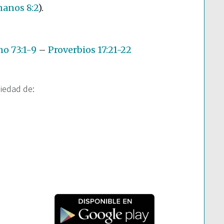
anos 8:2
)
.
o 73:1-9
–
Proverbios 17:21-22
piedad de: