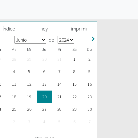
índice
hoy
imprimir
de
u
Ma
Mi
Ju
Vi
Sá
Do
7
28
29
30
31
1
2
4
5
6
7
8
9
0
11
12
13
14
15
16
7
18
19
20
21
22
23
4
25
26
27
28
29
30
2
3
4
5
6
7