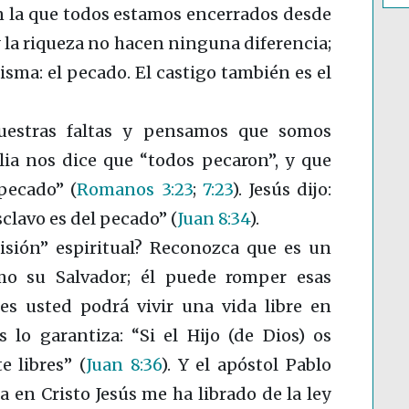
en la que todos estamos encerrados desde
y la riqueza no hacen ninguna diferencia;
isma: el pecado. El castigo también es el
stras faltas y pensamos que somos
lia nos dice que “todos pecaron”, y que
 pecado”
(
Romanos 3:23
;
7:23
)
. Jesús dijo:
sclavo es del pecado”
(
Juan 8:34
)
.
risión” espiritual? Reconozca que es un
mo su Salvador; él puede romper esas
s usted podrá vivir una vida libre en
s lo garantiza: “Si el Hijo (de Dios) os
te libres”
(
Juan 8:36
)
. Y el apóstol Pablo
da en Cristo Jesús me ha librado de la ley