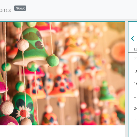
cerca
Nuevo
L
2
3
1
1
2
1