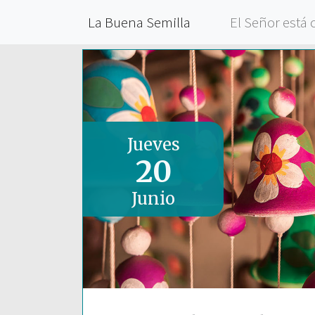
La Buena Semilla
El Señor está 
Jueves
20
Junio