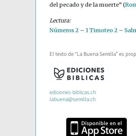
del pecado y de la muerte”
(
Rom
Números 2
–
1 Timoteo 2
–
Salm
El texto de “La Buena Semilla” es pro
ediciones-biblicas.ch
labuena@semilla.ch