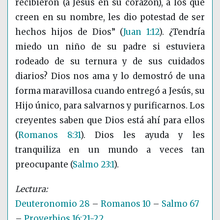
recibieron (a Jesús en su corazón), a los que
creen en su nombre, les dio potestad de ser
hechos hijos de Dios”
(
Juan 1:12
)
. ¿Tendría
miedo un niño de su padre si estuviera
rodeado de su ternura y de sus cuidados
diarios? Dios nos ama y lo demostró de una
forma maravillosa cuando entregó a Jesús, su
Hijo único, para salvarnos y purificarnos. Los
creyentes saben que Dios está ahí para ellos
(
Romanos 8:31
)
. Dios les ayuda y les
tranquiliza en un mundo a veces tan
preocupante
(
Salmo 23:1
)
.
Deuteronomio 28
–
Romanos 10
–
Salmo 67
–
Proverbios 16:21-22