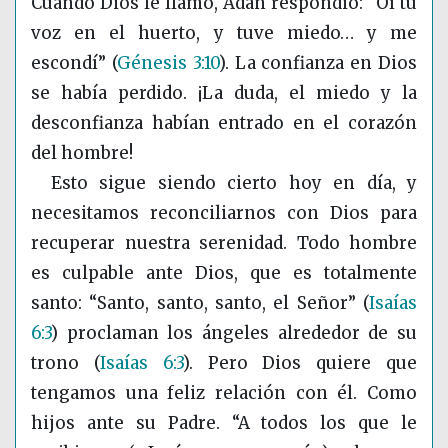
Cuando Dios le llamó, Adán respondió: “Oí tu
voz en el huerto, y tuve miedo… y me
escondí”
(
Génesis 3:10
)
. La confianza en Dios
se había perdido. ¡La duda, el miedo y la
desconfianza habían entrado en el corazón
del hombre!
Esto sigue siendo cierto hoy en día, y
necesitamos reconciliarnos con Dios para
recuperar nuestra serenidad. Todo hombre
es culpable ante Dios, que es totalmente
santo: “Santo, santo, santo, el Señor”
(
Isaías
6:3
)
proclaman los ángeles alrededor de su
trono
(
Isaías 6:3
)
. Pero Dios quiere que
tengamos una feliz relación con él. Como
hijos ante su Padre. “A todos los que le