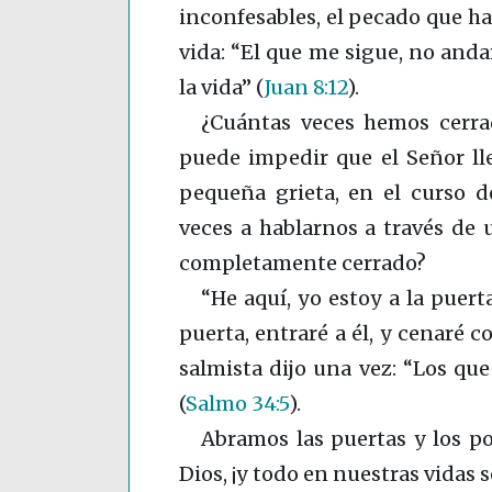
inconfesables, el pecado que ha
vida: “El que me sigue, no andar
la vida”
(
Juan 8:12
)
.
¿Cuántas veces hemos cerrad
puede impedir que el Señor ll
pequeña grieta, en el curso 
veces a hablarnos a través de 
completamente cerrado?
“He aquí, yo estoy a la puert
puerta, entraré a él, y cenaré c
salmista dijo una vez: “Los qu
(
Salmo 34:5
)
.
Abramos las puertas y los p
Dios, ¡y todo en nuestras vidas s