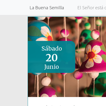
La Buena Semilla
El Señor está 
Sábado
20
Junio