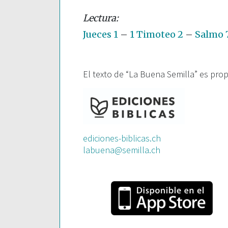
Jueces 1
–
1 Timoteo 2
–
Salmo 7
El texto de “La Buena Semilla” es pro
ediciones-biblicas.ch
labuena@semilla.ch