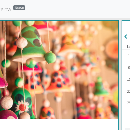
cerca
Nuevo
L
1
8
1
2
2