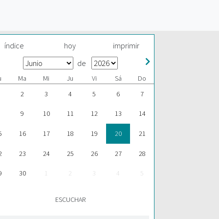
índice
hoy
imprimir
de
u
Ma
Mi
Ju
Vi
Sá
Do
2
3
4
5
6
7
9
10
11
12
13
14
5
16
17
18
19
20
21
2
23
24
25
26
27
28
9
30
1
2
3
4
5
ESCUCHAR