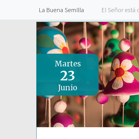
La Buena Semilla
El Señor está 
Martes
23
Junio