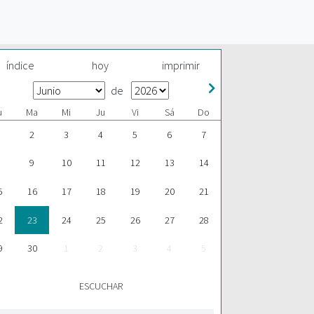
índice
hoy
imprimir
de
u
Ma
Mi
Ju
Vi
Sá
Do
2
3
4
5
6
7
9
10
11
12
13
14
5
16
17
18
19
20
21
2
23
24
25
26
27
28
9
30
1
2
3
4
5
ESCUCHAR