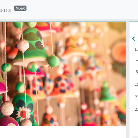
cerca
Nuevo
L
1
8
1
2
2