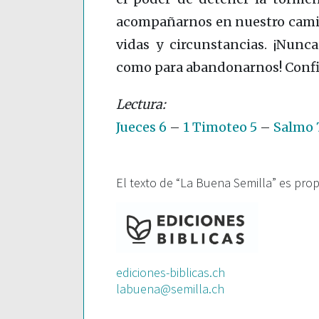
acompañarnos en nuestro camin
vidas y circunstancias. ¡Nunc
como para abandonarnos! Confi
Jueces 6
–
1 Timoteo 5
–
Salmo 7
El texto de “La Buena Semilla” es pro
ediciones-biblicas.ch
labuena@semilla.ch