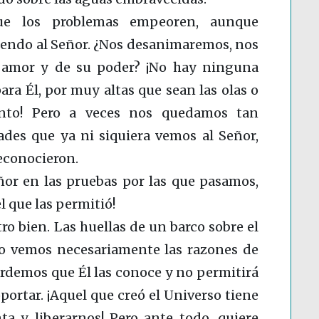
ue los problemas empeoren, aunque
ndo al Señor. ¿Nos desanimaremos, nos
 amor y de su poder? ¡No hay ninguna
ara Él, por muy altas que sean las olas o
ento! Pero a veces nos quedamos tan
ades que ya ni siquiera vemos al Señor,
reconocieron.
ñor en las pruebas por las que pasamos,
l que las permitió!
o bien. Las huellas de un barco sobre el
 no vemos necesariamente las razones de
ordemos que Él las conoce y no permitirá
ortar. ¡Aquel que creó el Universo tiene
ta y liberarnos! Pero ante todo, quiere