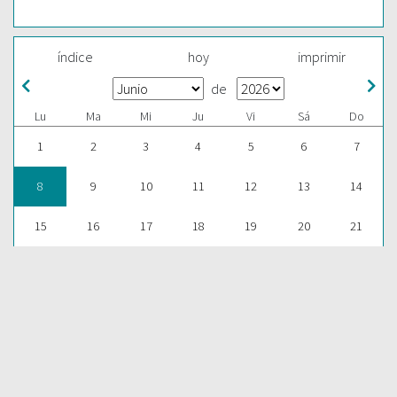
índice
hoy
imprimir
de
Lu
Ma
Mi
Ju
Vi
Sá
Do
1
2
3
4
5
6
7
8
9
10
11
12
13
14
15
16
17
18
19
20
21
22
23
24
25
26
27
28
29
30
1
2
3
4
5
ESCUCHAR