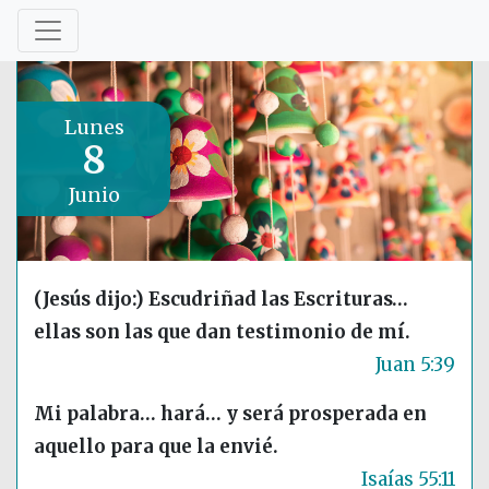
Lunes
8
Junio
(Jesús dijo:) Escudriñad las Escrituras…
ellas son las que dan testimonio de mí.
Juan 5:39
Mi palabra… hará… y será prosperada en
aquello para que la envié.
Isaías 55:11