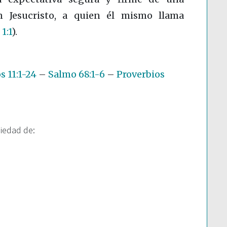
n Jesucristo, a quien él mismo llama
1:1
)
.
 11:1-24
–
Salmo 68:1-6
–
Proverbios
piedad de: