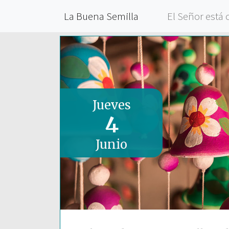
La Buena Semilla
El Señor está 
Jueves
4
Junio