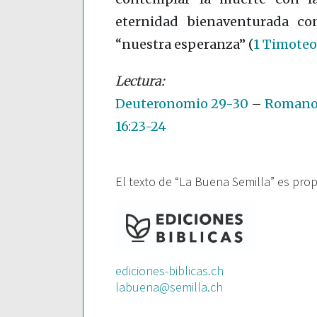
eternidad bienaventurada co
“nuestra esperanza”
(
1 Timoteo 
Deuteronomio 29-30
–
Romanos
16:23-24
El texto de “La Buena Semilla” es pro
ediciones-biblicas.ch
labuena@semilla.ch