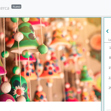
cerca
Nuevo
L
1
8
1
2
2