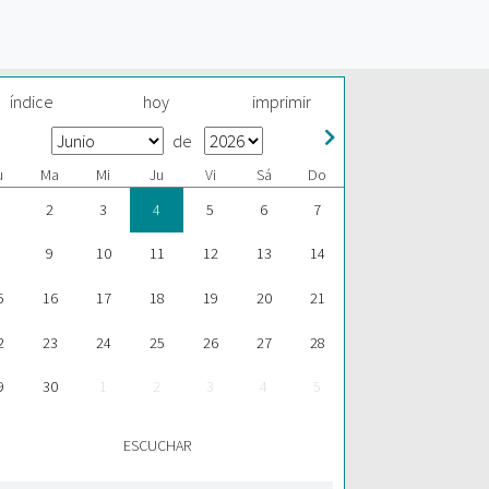
índice
hoy
imprimir
de
u
Ma
Mi
Ju
Vi
Sá
Do
2
3
4
5
6
7
9
10
11
12
13
14
5
16
17
18
19
20
21
2
23
24
25
26
27
28
9
30
1
2
3
4
5
ESCUCHAR